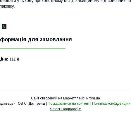
берігати у сухому прохолодному місці, захищеному від сонячних пр
паковку.
нформація для замовлення
іна:
111 ₴
Сайт створений на маркетплейсі
Prom.ua
Продавець - ТОВ Сі Джі Трейд |
Поскаржитися на контент
|
Політика конфіденційн
Select Language
▼