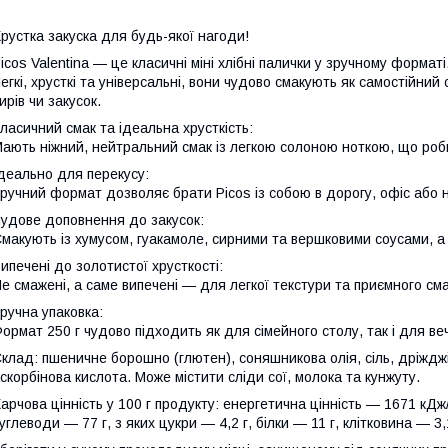
рустка закуска для будь-якої нагоди!
icos Valentina — це класичні міні хлібні палички у зручному форм
егкі, хрусткі та універсальні, вони чудово смакують як самостійни
ирів чи закусок.
ласичний смак та ідеальна хрусткість:
ають ніжний, нейтральний смак із легкою солоною ноткою, що роб
деально для перекусу:
ручний формат дозволяє брати Picos із собою в дорогу, офіс або на
удове доповнення до закусок:
макують із хумусом, гуакамоле, сирними та вершковими соусами, а 
ипечені до золотистої хрусткості:
е смажені, а саме випечені — для легкої текстури та приємного сма
ручна упаковка:
ормат 250 г чудово підходить як для сімейного столу, так і для ве
клад: пшеничне борошно (глютен), соняшникова олія, сіль, дріждж
скорбінова кислота. Може містити сліди сої, молока та кунжуту.
арчова цінність у 100 г продукту: енергетична цінність — 1671 кДж/3
углеводи — 77 г, з яких цукри — 4,2 г, білки — 11 г, клітковина — 3,1