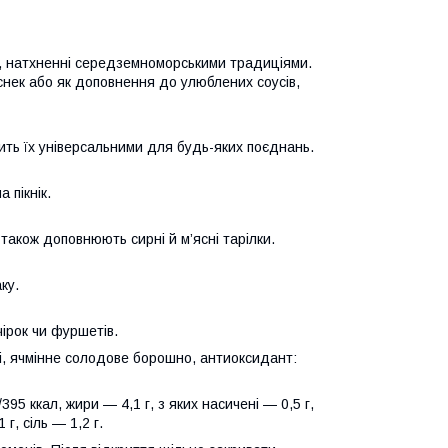
аті, натхненні середземноморськими традиціями.
й снек або як доповнення до улюблених соусів,
ить їх універсальними для будь-яких поєднань.
 пікнік.
також доповнюють сирні й м’ясні тарілки.
ку.
чірок чи фуршетів.
і, ячмінне солодове борошно, антиоксидант:
95 ккал, жири — 4,1 г, з яких насичені — 0,5 г,
 г, сіль — 1,2 г.