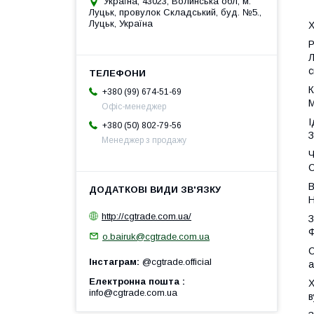
Україна, 43023, Волинська обл, м.
Луцьк, провулок Складський, буд. №5.,
Луцьк, Україна
Х
P
Л
с
К
+380 (99) 674-51-69
М
Офіс-менеджер
І
+380 (50) 802-79-56
З
Менеджер з продажу
Ч
С
В
Н
http://cgtrade.com.ua/
З
Ф
o.bairuk@cgtrade.com.ua
С
Інстаграм
@cgtrade.official
а
Електронна пошта
Х
info@cgtrade.com.ua
в