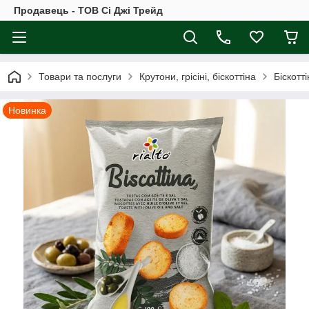
Продавець - ТОВ Сі Джі Трейд
Товари та послуги
Крутони, грісіні, біскоттіна
Біскотті
Новинка