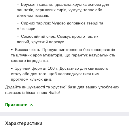
Брускет і канапе: Ідеальна хрустка основа для
паштетів, вершкових сирів, хумусу, тапас або
в’ялених томатів.
Сирних тарілок: Чудово доповнює тверді та
м’які сири.
Самостійний снек: Смакує просто так, як
легкий, хрусткий перекус.
Висока якість: Продукт виготовлено без консервантів
та штучних ароматизаторів, що гарантує натуральність
кожного інгредієнта.
Зручний формат 100 г: Достатньо для святкового
столу або для того, щоб насолоджуватися ним
протягом кількох днів.
Додайте вишуканості та хрусткої бази для ваших улюблених
намазок із Біскоттіною Rialto!
Приховати
Характеристики