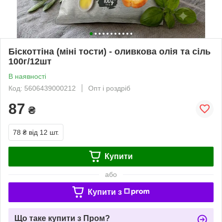
Біскоттіна (міні тости) - оливкова олія та сіль
100г/12шт
В наявності
Код: 5606439000212
Опт і роздріб
87
₴
78 ₴
від 12 шт.
Купити
або
Купити з
Що таке купити з Пром?