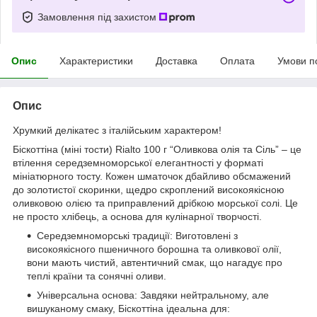
Замовлення під захистом
Опис
Характеристики
Доставка
Оплата
Умови п
Опис
Хрумкий делікатес з італійським характером!
Біскоттіна (міні тости) Rialto 100 г “Оливкова олія та Сіль” – це
втілення середземноморської елегантності у форматі
мініатюрного тосту. Кожен шматочок дбайливо обсмажений
до золотистої скоринки, щедро скроплений високоякісною
оливковою олією та приправлений дрібкою морської солі. Це
не просто хлібець, а основа для кулінарної творчості.
Середземноморські традиції: Виготовлені з
високоякісного пшеничного борошна та оливкової олії,
вони мають чистий, автентичний смак, що нагадує про
теплі країни та сонячні оливи.
Універсальна основа: Завдяки нейтральному, але
вишуканому смаку, Біскоттіна ідеальна для: