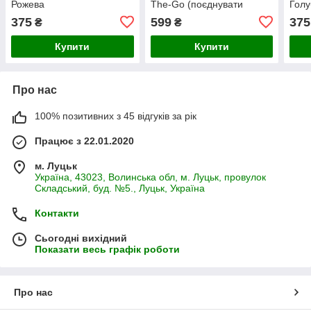
Рожева
The-Go (поєднувати
Голу
можна різні кольори)
375
599
375
₴
₴
Купити
Купити
Про нас
100% позитивних з 45 відгуків за рік
Працює з 22.01.2020
м. Луцьк
Україна, 43023, Волинська обл, м. Луцьк, провулок
Складський, буд. №5., Луцьк, Україна
Контакти
Сьогодні вихідний
Показати весь графік роботи
Про нас