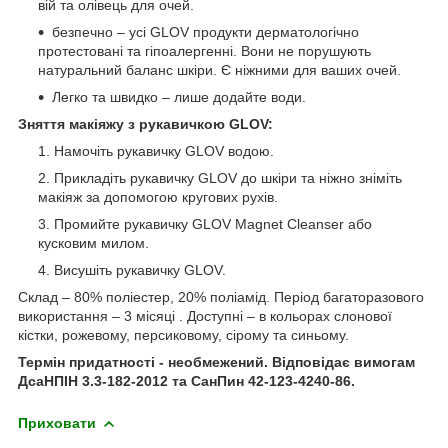
вій та олівець для очей.
безпечно – усі GLOV продукти дерматологічно
протестовані та гіпоалергенні. Вони не порушують
натуральний баланс шкіри. Є ніжними для ваших очей.
Легко та швидко – лише додайте води.
Зняття макіяжу з рукавичкою GLOV:
Намочіть рукавичку GLOV водою.
Прикладіть рукавичку GLOV до шкіри та ніжно зніміть
макіяж за допомогою кругових рухів.
Промийте рукавичку GLOV Magnet Cleanser або
кусковим милом.
Висушіть рукавичку GLOV.
Склад – 80% поліестер, 20% поліамід. Період багаторазового
використання – 3 місяці . Доступні – в кольорах слонової
кістки, рожевому, персиковому, сірому та синьому.
Термін придатності - необмежений.
Відповідає вимогам
ДсаНПІН 3.3-182-2012 та СанПин 42-123-4240-86.
Приховати