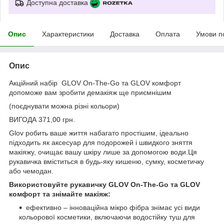
Доступна доставка
Опис
Характеристики
Доставка
Оплата
Умови п
Опис
Акційний набір GLOV On-The-Go та GLOV комфорт
допоможе вам зробити демакіяж ще приємнішим
(поєднувати можна різні кольори)
ВИГОДА 371,00 грн.
Glov робить ваше життя набагато простішим, ідеально
підходить як аксесуар для подорожей і швидкого зняття
макіяжу, очищає вашу шкіру лише за допомогою води.Ця
рукавичка вміститься в будь-яку кишеню, сумку, косметичку
або чемодан.
Використовуйте рукавичку GLOV On-The-Go та GLOV
комфорт та знімайте макіяж:
ефективно – інноваційна мікро фібра знімає усі види
кольорової косметики, включаючи водостійку туш для