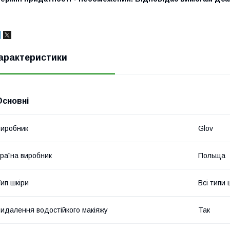
арактеристики
Основні
иробник
Glov
раїна виробник
Польща
ип шкіри
Всі типи 
идалення водостійкого макіяжу
Так