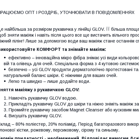
ПРАЦЮЄМО ОПТ І РОЗДРІБ, УТОЧНЮВАТИ В ПОВІДОМЛЕННЯХ
е найбільша за розміром рукавичка у лінійці GLOV. ЇЇ більша площ
об зняти макіяж і навіть після цього все ще вистачить вільного пр
іжний пілінг! Лише за допомогою води ваш макіяж стане останнім 
Використовуйте КОМФОРТ та знімайте макіяж:
ефективно – інноваційна мікро фібра знімає усі види кольоров
вій та олівець для очей. Спеціальна форма з 4 кутовою системою 
безпечно – усі GLOV продукти дерматологічно протестовані та
натуральний баланс шкіри. Є ніжними для ваших очей.
Легко та швидко – лише додайте води.
няття макіяжу з рукавичкою GLOV:
Намочіть рукавичку GLOV водою.
Прикладіть рукавичку GLOV до шкіри та ніжно зніміть макіяж за
Промийте рукавичку засобом Magnet Cleanser або кусковим ми
Висушіть рукавичку GLOV.
клад – 80% поліестер, 20% поліамід. Період багаторазового викори
лонової кістки, рожевому, персиковому, сірому та синьому.
Термін придатності - необмежений.
Відповідає вимогам ДсаН