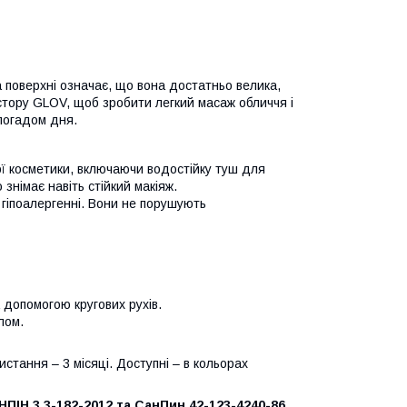
а поверхні означає, що вона достатньо велика,
остору GLOV, щоб зробити легкий масаж обличчя і
спогадом дня.
ої косметики, включаючи водостійку туш для
знімає навіть стійкий макіяж.
 гіпоалергенні. Вони не порушують
 допомогою кругових рухів.
лом.
стання – 3 місяці. Доступні – в кольорах
ПІН 3.3-182-2012 та СанПин 42-123-4240-86.