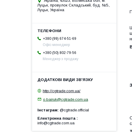
Україна, 43023, Волинська обл, м.
Луцьк, провулок Складський, буд. №5.,
Луцьк, Україна
Ц
щ
н
+380 (99) 674-51-69
Офіс-менеджер
+380 (50) 802-79-56
Менеджер з продажу
З
http://cgtrade.com.ua/
o.bairuk@cgtrade.com.ua
Інстаграм
@cgtrade.official
С
Електронна пошта
info@cgtrade.com.ua
с