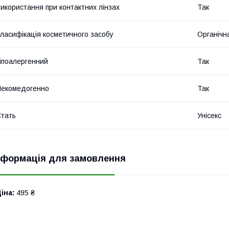
икористання при контактних лінзах
Так
ласифікація косметичного засобу
Органічн
іпоалергенний
Так
екомедогенно
Так
тать
Унісекс
нформація для замовлення
іна:
495 ₴