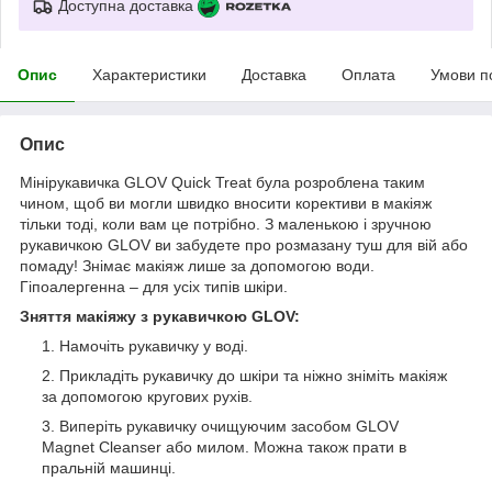
Доступна доставка
Опис
Характеристики
Доставка
Оплата
Умови п
Опис
Мінірукавичка GLOV Quick Treat була розроблена таким
чином, щоб ви могли швидко вносити корективи в макіяж
тільки тоді, коли вам це потрібно. З маленькою і зручною
рукавичкою GLOV ви забудете про розмазану туш для вій або
помаду! Знімає макіяж лише за допомогою води.
Гіпоалергенна – для усіх типів шкіри.
Зняття макіяжу з рукавичкою GLOV:
Намочіть рукавичку у воді.
Прикладіть рукавичку до шкіри та ніжно зніміть макіяж
за допомогою кругових рухів.
Виперіть рукавичку очищуючим засобом GLOV
Magnet Cleanser або милом. Можна також прати в
пральній машинці.