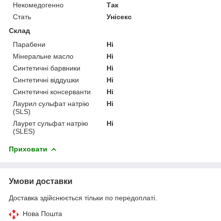
Некомедогенно
Так
Стать
Унісекс
Склад
Парабени
Ні
Мінеральне масло
Ні
Синтетичні барвники
Ні
Синтетичні віддушки
Ні
Синтетичні консерванти
Ні
Лаурил сульфат натрію
Ні
(SLS)
Лаурет сульфат натрію
Ні
(SLES)
Приховати
Умови доставки
Доставка здійснюється тільки по передоплаті.
Нова Пошта