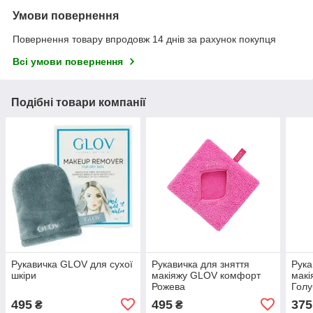
Умови повернення
Повернення товару впродовж 14 днів за рахунок покупця
Всі умови повернення
Подібні товари компанії
Рукавичка GLOV для сухої
Рукавичка для зняття
Рука
шкіри
макіяжу GLOV комфорт
мак
Рожева
Голу
495
495
375
₴
₴